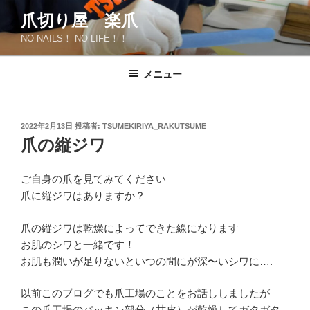
コ
爪切り屋 楽爪
ン
NO NAILS！ NO LIFE！！
テ
ン
ツ
メニュー
へ
ス
キ
投
2022年2月13日
投稿者:
TSUMEKIRIYA_RAKUTSUME
稿
ッ
爪の縦ジワ
日:
プ
ご自身の爪を見てみてください
爪に縦ジワはありますか？
爪の縦ジワは乾燥によってできた線になります
お肌のシワと一緒です！
お肌も潤いが足りないといつの間にが深〜いシワに….
以前このブログでも爪工場のことをお話ししましたが
この爪工場のパッキン部分（甘皮）が乾燥してガタガタ