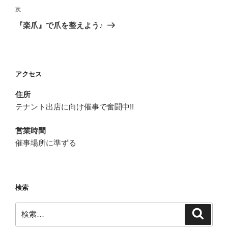
ビ
稿
次
次
ゲ
の
『楽爪』で爪を整えよう♪
投
ー
稿
シ
ョ
アクセス
ン
住所
テナント出店に向け催事で奮闘中!!
営業時間
催事場所に準ずる
検索
検
検
索
索: